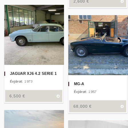
2,600
€
JAGUAR XJ6 4.2 SERIE 1
Évjárat:
1973
MG-A
Évjárat:
1957
6,500
€
68,000
€