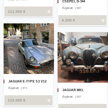
CSEPEL D-344
Évjárat:
1967
111,000
€
6,500
€
JAGUAR E-TYPE S3 V12
Évjárat:
1972
JAGUAR MKI,
Évjárat:
1957
115,000
€