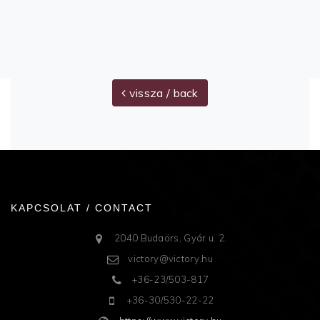
vissza / back
KAPCSOLAT / CONTACT
2040 Budaörs, Gyár u. 2.
victory@victory.hu
+36-23/503-817
+36-30/530-22-22