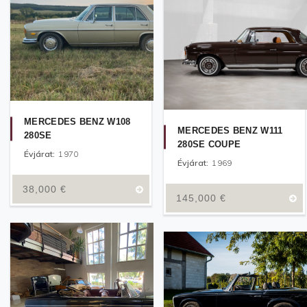
MERCEDES BENZ W108
MERCEDES BENZ W111
280SE
280SE COUPE
Évjárat:
1970
Évjárat:
1969
38,000
€
145,000
€